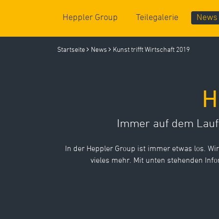
Heppler Group
Teilegalerie
News
Kompetenzen
Startseite
News
Kunst trifft Wirtschaft 2019
Standorte
Einblicke (Galerie)
H
Immer auf dem Laufe
In der Heppler Group ist immer etwas los. Wi
vieles mehr. Mit unten stehenden Inf