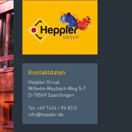
Kontaktdaten
Heppler Group
Wilhelm-Maybach-Weg 5-7
D-78549 Spaichingen
Tel. +49 7424 / 94 83 0
info
@
heppler.
de