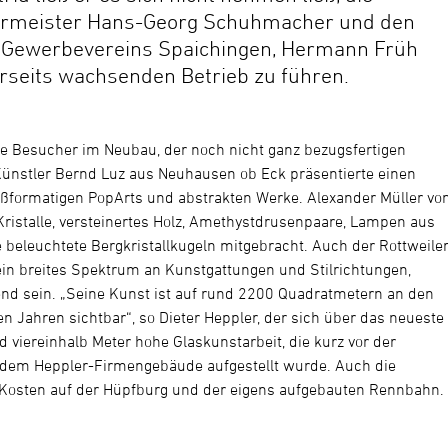
ermeister Hans-Georg Schuhmacher und den
 Gewerbevereins Spaichingen, Hermann Früh
erseits wachsenden Betrieb zu führen.
die Besucher im Neubau, der noch nicht ganz bezugsfertigen
Künstler Bernd Luz aus Neuhausen ob Eck präsentierte einen
oßformatigen PopArts und abstrakten Werke. Alexander Müller vo
 Kristalle, versteinertes Holz, Amethystdrusenpaare, Lampen aus
e beleuchtete Bergkristallkugeln mitgebracht. Auch der Rottweile
in breites Spektrum an Kunstgattungen und Stilrichtungen,
end sein. „Seine Kunst ist auf rund 2200 Quadratmetern an den
 Jahren sichtbar“, so Dieter Heppler, der sich über das neueste
 viereinhalb Meter hohe Glaskunstarbeit, die kurz vor der
or dem Heppler-Firmengebäude aufgestellt wurde. Auch die
e Kosten auf der Hüpfburg und der eigens aufgebauten Rennbahn.