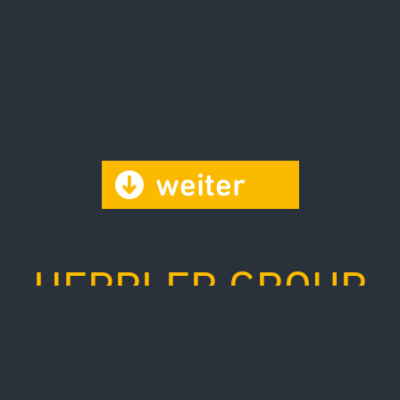
weiter
HEPPLER GROUP
KOMPETENZEN
Die Heppler Group fertigt für namhafte