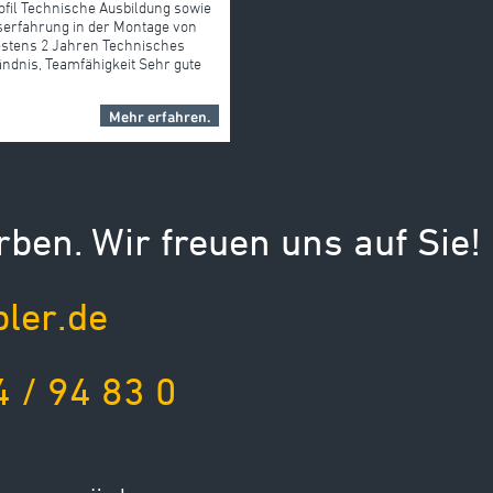
ofil Technische Ausbildung sowie
serfahrung in der Montage von
stens 2 Jahren Technisches
ändnis, Teamfähigkeit Sehr gute
Mehr erfahren.
rben. Wir freuen uns auf Sie!
ler.de
 / 94 83 0