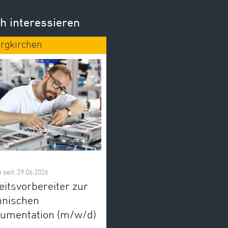
h interessieren
rgkirchen
 seit: 29.06.2026
eitsvorbereiter zur
hnischen
umentation (m/w/d)