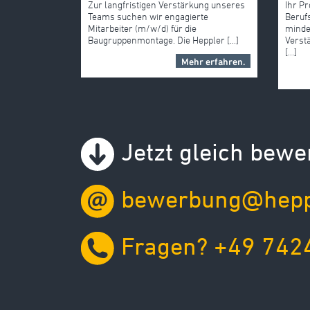
Zur langfristigen Verstärkung unseres
Ihr Pr
Teams suchen wir engagierte
Beruf
Mitarbeiter (m/w/d) für die
minde
Baugruppenmontage. Die Heppler [...]
Verst
[...]
Mehr erfahren.
Jetzt gleich bewe
bewerbung@hepp
Fragen? +49 7424