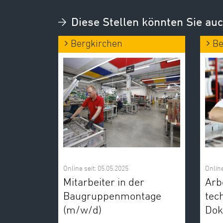
Diese Stellen könnten Sie auc
Bergkirchen
Be
Online seit: 05.05.2025
Online
Mitarbeiter in der
Arb
Baugruppenmontage
tec
(m/w/d)
Dok