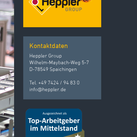
Kontaktdaten
Heppler Group
Wilhelm-Maybach-Weg 5-7
D-78549 Spaichingen
Tel. +49 7424 / 94 83 0
info
@
heppler.
de