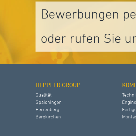
Bewerbungen pe
oder rufen Sie un
HEPPLER GROUP
KOM
Qualität
Techni
Spaichingen
Engine
Herrenberg
Fertig
Bergkirchen
Monta