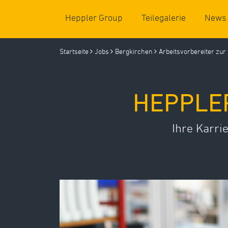
Heppler Group
Teilegalerie
News
Kompetenzen
Startseite
Jobs
Bergkirchen
Arbeitsvorbereiter zu
Standorte
Einblicke (Galerie)
HEPPLE
Ihre Karri