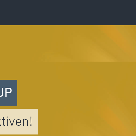
UP
tiven!