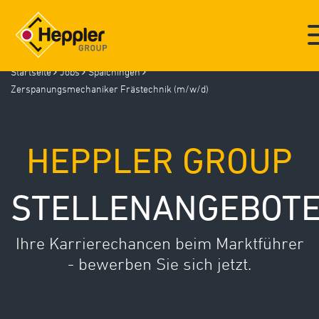
Startseite
Jobs
Spaichingen
Deutsch
/
English
Zerspanungsmechaniker Frästechnik (m/w/d)
HEPPLER GROUP
HEPPLER GROUP
KOMPETENZEN
TEILEGALERIE
STELLENANGEBOT
STANDORTE
NEWS
Ihre Karrierechancen beim Marktführer
EINBLICKE (GALERIE)
- bewerben Sie sich jetzt.
AUSBILDUNG
JOBS